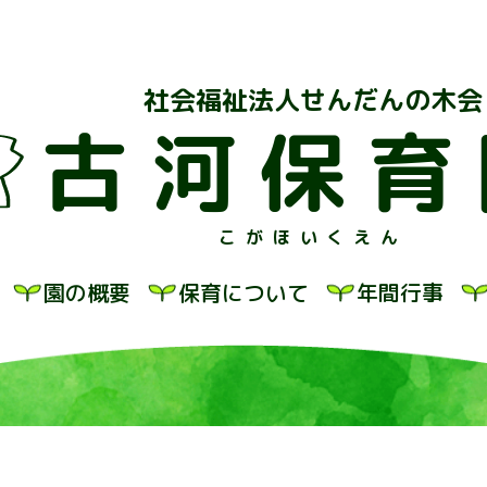
社会福祉法人せんだんの木会
古河保育
こがほいくえん
園の概要
保育について
年間行事